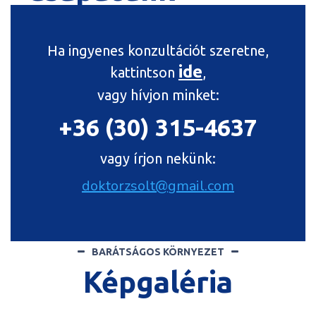
Ha ingyenes konzultációt szeretne,
ide
kattintson
,
vagy hívjon minket:
+36 (30) 315-4637
vagy írjon nekünk:
doktorzsolt@gmail.com
BARÁTSÁGOS KÖRNYEZET
Képgaléria