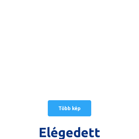
Több kép
Elégedett