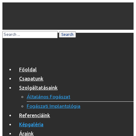
Főoldal
Csapatunk
Szolgáltatásaink
Általános Fogászat
Fogászati Implantológia
Referenciáink
Képgaléria
Áraink