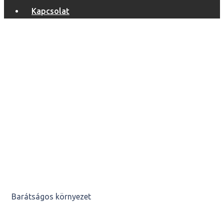
Kapcsolat
Képgaléria
Főoldal
Képgaléria
Barátságos környezet