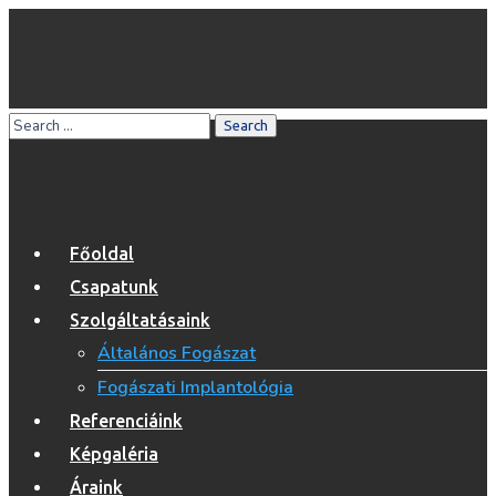
Főoldal
Csapatunk
Szolgáltatásaink
Általános Fogászat
Fogászati Implantológia
Referenciáink
Képgaléria
Áraink