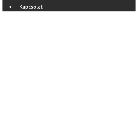
Kapcsolat
Bildergalerie
19
Főoldal
Portfolio
Bildergalerie
19