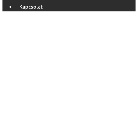
Kapcsolat
Archive
Főoldal
Portfolio
Page 2