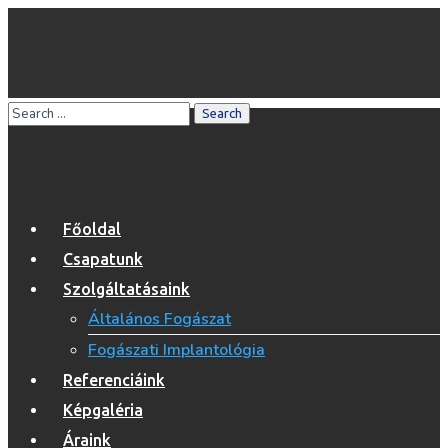
Főoldal
Csapatunk
Szolgáltatásaink
Általános Fogászat
Fogászati Implantológia
Referenciáink
Képgaléria
Áraink